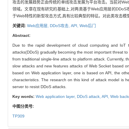
攻击的发展趋势正由传统的单线攻击发展为平台攻击。当前对Web应用
领域。文章在现有研究的基础上,对两类基于Web应用层的DDoS攻
于Web特性的新型攻击方式,具有比较典型的特征。对此类攻击模型
关键词:
Web应用层,
DDoS攻击,
API,
Web后门
Abstract:
Due to the rapid development of cloud computing and IoT tec
attacks(DDoS) gradually becoming the most important threat to 
from traditional single-line attack to platform attack. Currently
slow attacks and new features attacks of Web Socket based on
based on Web application layer, one is based on API, the ot
characteristics. The research on this kind of attack model is
server to resist DDoS attacks.
Key words:
Web application layer,
DDoS attack,
API,
Web back
中图分类号:
TP309