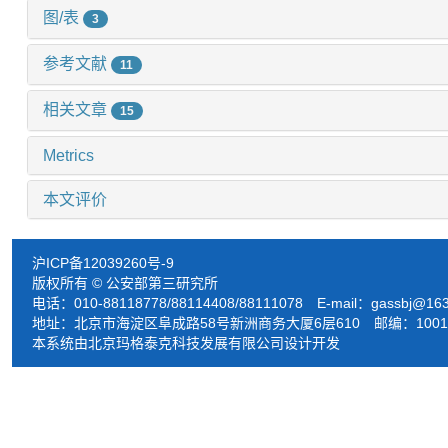
图/表
3
参考文献
11
相关文章
15
Metrics
本文评价
沪ICP备12039260号-9
版权所有 © 公安部第三研究所
电话：010-88118778/88114408/88111078 E-mail：
gassbj@16
地址：北京市海淀区阜成路58号新洲商务大厦6层610 邮编：1001
本系统由北京玛格泰克科技发展有限公司设计开发