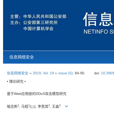
信息网络安全
信息网络安全
››
2019
,
Vol. 19
››
Issue (5)
: 84-90.
doi:
10.3969
• 理论研究 •
基于Web应用层的DDoS攻击模型研究
1
1
2
3
喻志彬
, 马程
(
), 李思其
, 王淼