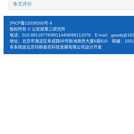
本文评价
沪ICP备12039260号-9
版权所有 © 公安部第三研究所
电话：010-88118778/88114408/88111078 E-mail：
gassbj@16
地址：北京市海淀区阜成路58号新洲商务大厦6层610 邮编：1001
本系统由北京玛格泰克科技发展有限公司设计开发