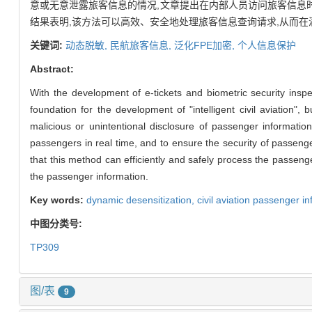
意或无意泄露旅客信息的情况,文章提出在内部人员访问旅客信息时
结果表明,该方法可以高效、安全地处理旅客信息查询请求,从而在
关键词:
动态脱敏,
民航旅客信息,
泛化FPE加密,
个人信息保护
Abstract:
With the development of e-tickets and biometric security inspe
foundation for the development of "intelligent civil aviation", 
malicious or unintentional disclosure of passenger informatio
passengers in real time, and to ensure the security of passeng
that this method can efficiently and safely process the passeng
the passenger information.
Key words:
dynamic desensitization,
civil aviation passenger i
中图分类号:
TP309
图/表
9