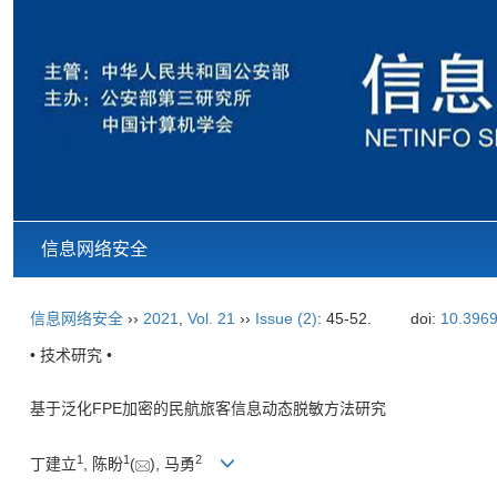
信息网络安全
信息网络安全
››
2021
,
Vol. 21
››
Issue (2)
: 45-52.
doi:
10.3969
• 技术研究 •
基于泛化FPE加密的民航旅客信息动态脱敏方法研究
1
1
2
丁建立
, 陈盼
(
), 马勇