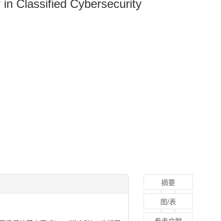
in Classified Cybersecurity
摘要
图/表