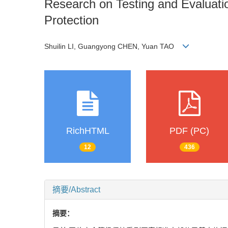
Research on Testing and Evaluati
Protection
Shuilin LI, Guangyong CHEN, Yuan TAO
RichHTML
PDF (PC)
12
436
摘要/Abstract
摘要：