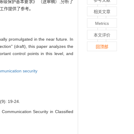
参考文献
等级保护基本要求》 （送审稿）,分析了
评工作提供了参考。
相关文章
Metrics
本文评价
mally promulgated in the near future. In
ction" (draft), this paper analyzes the
回顶部
ant control points in this level, and
munication security
 19-24.
Communication Security in Classified