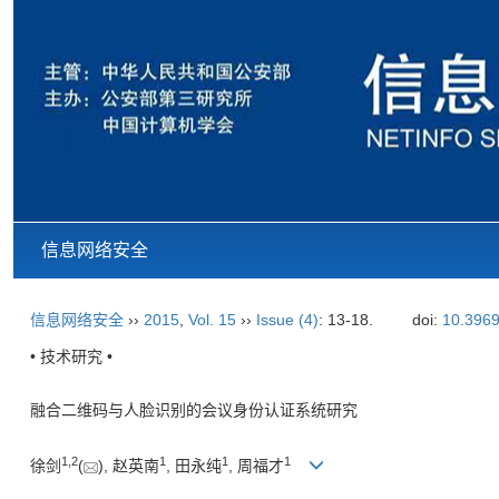
信息网络安全
信息网络安全
››
2015
,
Vol. 15
››
Issue (4)
: 13-18.
doi:
10.3969
• 技术研究 •
融合二维码与人脸识别的会议身份认证系统研究
1,
2
1
1
1
徐剑
(
), 赵英南
, 田永纯
, 周福才