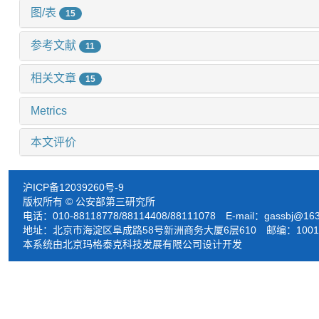
图/表
15
参考文献
11
相关文章
15
Metrics
本文评价
沪ICP备12039260号-9
版权所有 © 公安部第三研究所
电话：010-88118778/88114408/88111078 E-mail：
gassbj@16
地址：北京市海淀区阜成路58号新洲商务大厦6层610 邮编：1001
本系统由北京玛格泰克科技发展有限公司设计开发