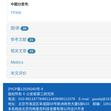
中图分类号:
TP309
图/表
16
参考文献
21
相关文章
15
Metrics
本文评价
沪ICP备12039260号-9
版权所有 © 公安部第三研究所
电话：010-88118778/88114408/88111078 E-mail：
gassbj@16
地址：北京市海淀区阜成路58号新洲商务大厦6层610 邮编：1001
本系统由北京玛格泰克科技发展有限公司设计开发