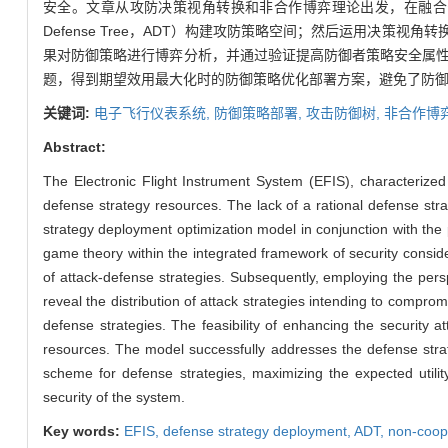
安全。文章从攻防决策视角转换和非合作博弈理论出发，在融合安
Defense Tree，ADT）构建攻防策略空间；然后运用决
果对防御策略进行博弈分析，并通过验证提高防御者策略安全属
题，得到期望效用最大化时的防御策略优化部署方案，避免了防
关键词:
电子飞行仪表系统,
防御策略部署,
攻击防御树,
非合作博
Abstract:
The Electronic Flight Instrument System (EFIS), characterized
defense strategy resources. The lack of a rational defense str
strategy deployment optimization model in conjunction with th
game theory within the integrated framework of security consid
of attack-defense strategies. Subsequently, employing the per
reveal the distribution of attack strategies intending to compro
defense strategies. The feasibility of enhancing the security att
resources. The model successfully addresses the defense str
scheme for defense strategies, maximizing the expected utilit
security of the system.
Key words:
EFIS,
defense strategy deployment,
ADT,
non-coop