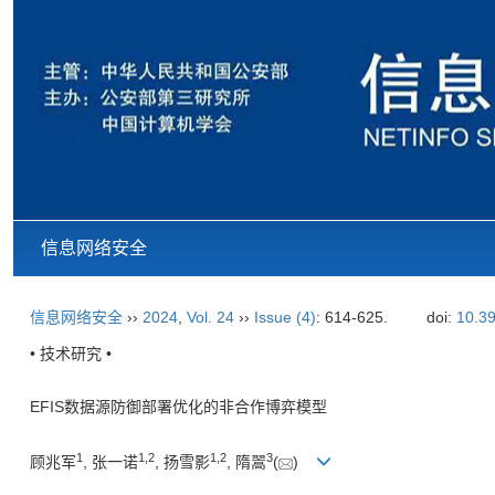
信息网络安全
信息网络安全
››
2024
,
Vol. 24
››
Issue (4)
: 614-625.
doi:
10.39
• 技术研究 •
EFIS数据源防御部署优化的非合作博弈模型
1
1
,
2
1
,
2
3
顾兆军
, 张一诺
, 扬雪影
, 隋翯
(
)