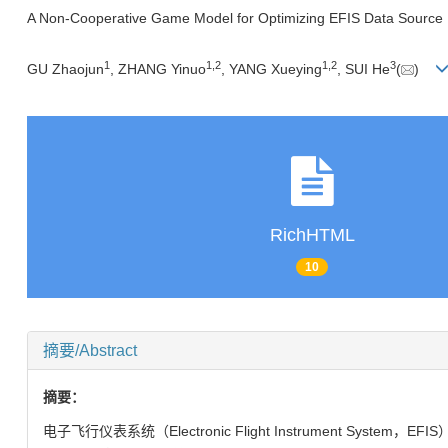
A Non-Cooperative Game Model for Optimizing EFIS Data Source
1
1
,
2
1
,
2
3
GU Zhaojun
, ZHANG Yinuo
, YANG Xueying
, SUI He
(
)
RichHTML
10
摘要/Abstract
摘要：
电子飞行仪表系统（Electronic Flight Instrumen