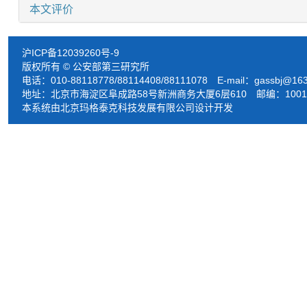
本文评价
沪ICP备12039260号-9
版权所有 © 公安部第三研究所
电话：010-88118778/88114408/88111078 E-mail：
gassbj@16
地址：北京市海淀区阜成路58号新洲商务大厦6层610 邮编：1001
本系统由北京玛格泰克科技发展有限公司设计开发