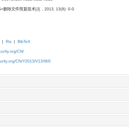
文件恢复技术[J]. , 2013, 13(8): 0-0.
|
Ris
|
BibTeX
curity.org/CN/
curity.org/CN/Y2013/V13/I8/0