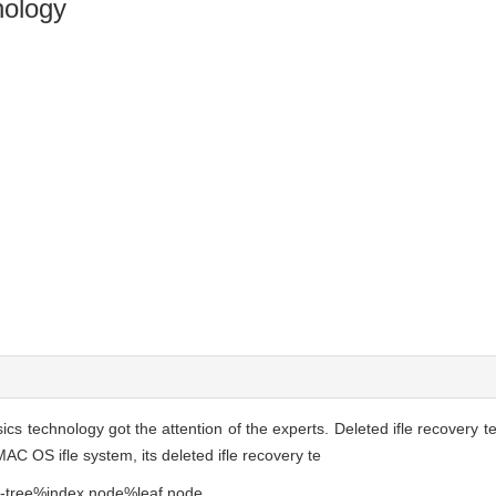
nology
 technology got the attention of the experts. Deleted ifle recovery t
C OS ifle system, its deleted ifle recovery te
-tree%index node%leaf node