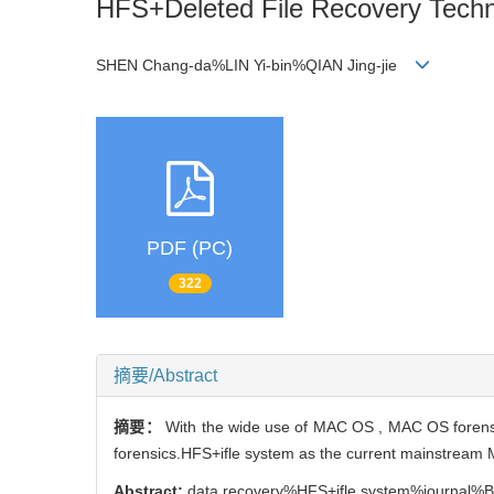
HFS+Deleted File Recovery Tech
SHEN Chang-da%LIN Yi-bin%QIAN Jing-jie
PDF (PC)
322
摘要/Abstract
摘要：
With the wide use of MAC OS , MAC OS forensics
forensics.HFS+ifle system as the current mainstream MA
Abstract:
data recovery%HFS+ifle system%journal%B