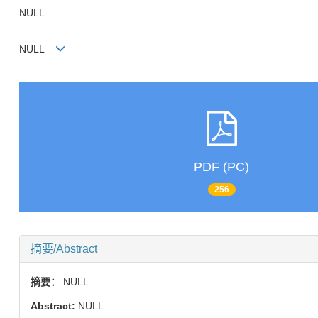
NULL
NULL
PDF (PC)
256
摘要/Abstract
摘要：
NULL
Abstract:
NULL