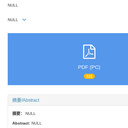
NULL
NULL
PDF (PC)
121
摘要/Abstract
摘要：
NULL
Abstract:
NULL