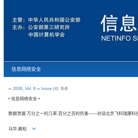
信息网络安全
››
2008
,
Vol. 8
››
Issue (4)
: 0-0.
• 信息网络安全 •
数据泄漏:万分之一的几率,百分之百的伤害——对话北京飞科瑞康科
马华;赖松