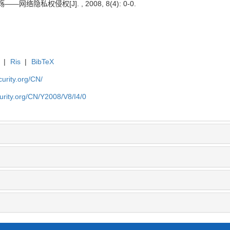
络隐私权侵权[J]. , 2008, 8(4): 0-0.
|
Ris
|
BibTeX
curity.org/CN/
curity.org/CN/Y2008/V8/I4/0