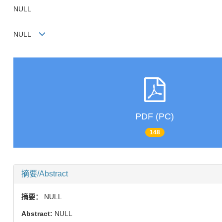
NULL
NULL
PDF (PC)
148
摘要/Abstract
摘要：
NULL
Abstract:
NULL