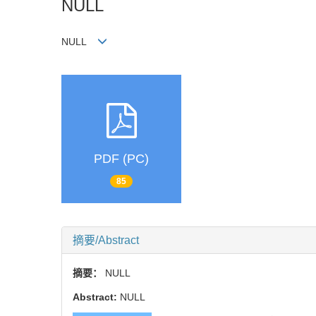
NULL
NULL
PDF (PC)
85
摘要/Abstract
摘要：
NULL
Abstract:
NULL