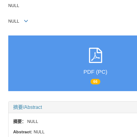
NULL
NULL
PDF (PC)
66
摘要/Abstract
摘要：
NULL
Abstract:
NULL