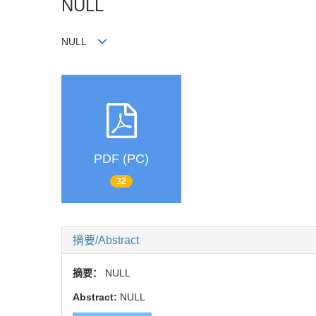
NULL
NULL
PDF (PC)
32
摘要/Abstract
摘要：
NULL
Abstract:
NULL