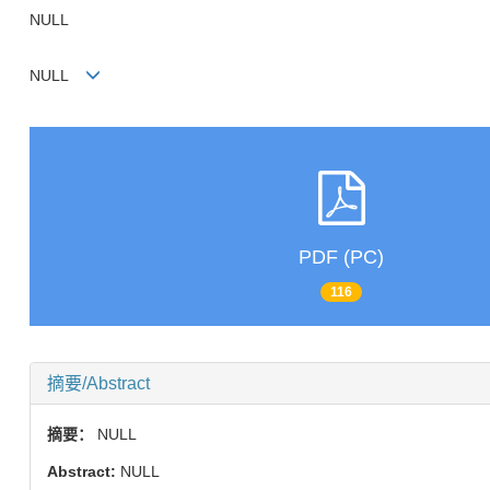
NULL
NULL
PDF (PC)
116
摘要/Abstract
摘要：
NULL
Abstract:
NULL