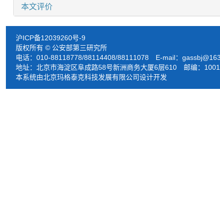
本文评价
沪ICP备12039260号-9
版权所有 © 公安部第三研究所
电话：010-88118778/88114408/88111078 E-mail：
gassbj@16
地址：北京市海淀区阜成路58号新洲商务大厦6层610 邮编：1001
本系统由北京玛格泰克科技发展有限公司设计开发