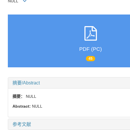
NULL
PDF (PC)
45
摘要/Abstract
摘要：
NULL
Abstract:
NULL
参考文献