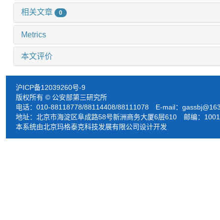
相关文章
0
Metrics
本文评价
沪ICP备12039260号-9
版权所有 © 公安部第三研究所
电话：010-88118778/88114408/88111078 E-mail：
gassbj@16
地址：北京市海淀区阜成路58号新洲商务大厦6层610 邮编：1001
本系统由北京玛格泰克科技发展有限公司设计开发