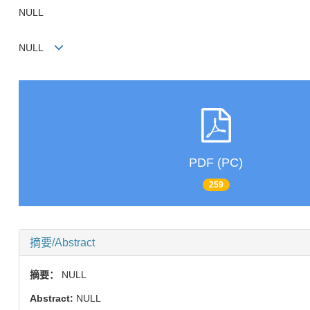
NULL
NULL
PDF (PC)
259
摘要/Abstract
摘要：
NULL
Abstract:
NULL