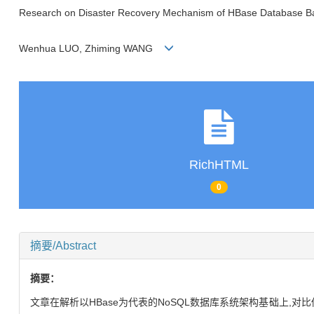
Research on Disaster Recovery Mechanism of HBase Database B
Wenhua LUO, Zhiming WANG
RichHTML
0
摘要/Abstract
摘要：
文章在解析以HBase为代表的NoSQL数据库系统架构基础上