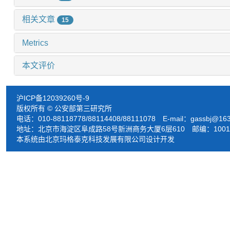
相关文章
15
Metrics
本文评价
沪ICP备12039260号-9
版权所有 © 公安部第三研究所
电话：010-88118778/88114408/88111078 E-mail：
gassbj@16
地址：北京市海淀区阜成路58号新洲商务大厦6层610 邮编：1001
本系统由北京玛格泰克科技发展有限公司设计开发