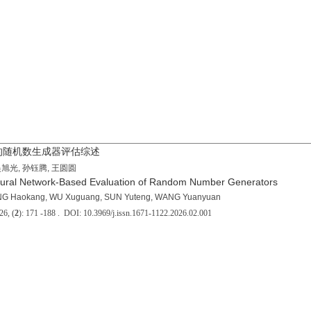
的随机数生成器评估综述
吴旭光, 孙钰腾, 王圆圆
eural Network-Based Evaluation of Random Number Generators
ENG Haokang, WU Xuguang, SUN Yuteng, WANG Yuanyuan
, (
2
): 171 -188 . DOI: 10.3969/j.issn.1671-1122.2026.02.001