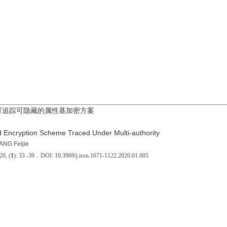
可追踪可隐藏的属性基加密方案
d Encryption Scheme Traced Under Multi-authority
ANG Feijie
, (
1
): 33 -39 . DOI: 10.3969/j.issn.1671-1122.2020.01.005