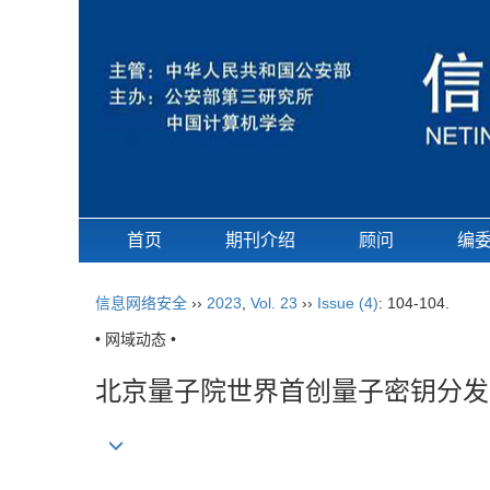
首页
期刊介绍
顾问
编
信息网络安全
››
2023
,
Vol. 23
››
Issue (4)
: 104-104.
• 网域动态 •
北京量子院世界首创量子密钥分发新