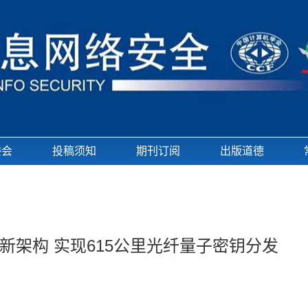
委会
投稿须知
期刊订阅
出版道德
架构 实现615公里光纤量子密钥分发