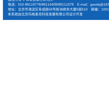
电话：010-88118778/88114408/88111078 E-mail：
gassbj@16
地址：北京市海淀区阜成路58号新洲商务大厦6层610 邮编：1001
本系统由北京玛格泰克科技发展有限公司设计开发