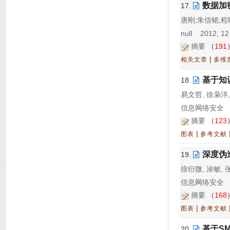
数据加
17.
唐刚;朱信铭;程
null 2012, 12
摘要
（
191
|
相关文章
多维
基于知
18.
易文哲, 徐枭洋,
信息网络安全 20
摘要
（
123
|
图表
参考文献
深度伪
19.
徐衍微, 涂敏, 
信息网络安全 20
摘要
（
168
|
图表
参考文献
基于S
20.