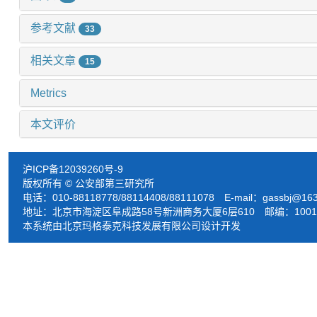
参考文献
33
相关文章
15
Metrics
本文评价
沪ICP备12039260号-9
版权所有 © 公安部第三研究所
电话：010-88118778/88114408/88111078 E-mail：
gassbj@16
地址：北京市海淀区阜成路58号新洲商务大厦6层610 邮编：1001
本系统由北京玛格泰克科技发展有限公司设计开发