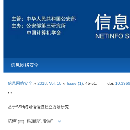
信息网络安全
信息网络安全
››
2018
,
Vol. 18
››
Issue (1)
: 45-51.
doi:
10.3969
• •
基于SSH的可信信道建立方法研究
1
2
2
范博
(
), 杨润垲
, 黎琳