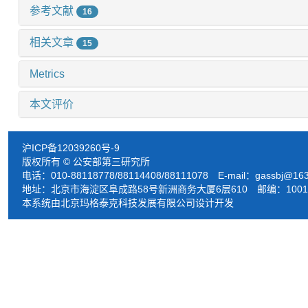
参考文献
16
相关文章
15
Metrics
本文评价
沪ICP备12039260号-9
版权所有 © 公安部第三研究所
电话：010-88118778/88114408/88111078 E-mail：
gassbj@16
地址：北京市海淀区阜成路58号新洲商务大厦6层610 邮编：1001
本系统由北京玛格泰克科技发展有限公司设计开发