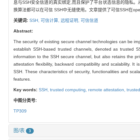
息与SSH安全信道的真实绑定,而且保护了平台状态信息的隐私。
换算法都可以在可信 SSH中无缝使用。文章提供了可信SSH在ope
关键词:
SSH,
可信计算,
远程证明,
可信信道
Abstract:
The security of existing secure channel technologies can be i
establish SSH-based trusted channels, denoted as trusted SS
information to the SSH secure channel, but also retains the priv
attestation flexibility, backward compatibility and scalability.
SSH. These characteristics of security, functionalities and sca
features.
Key words:
SSH,
trusted computing,
remote attestation,
truste
中图分类号:
TP309
图/表
3