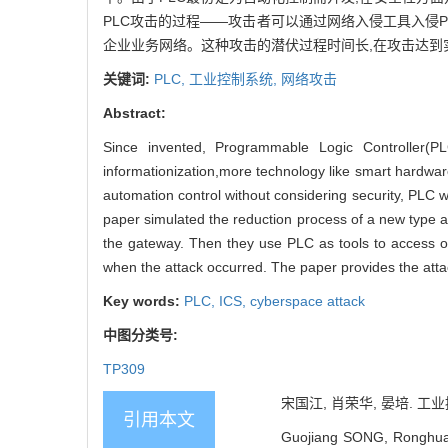
PLC攻击的过程——攻击者可以通过网络入侵工具入侵P
企业业务网络。这种攻击的潜伏过程时间长,在攻击达到
关键词:
PLC,
工业控制系统,
网络攻击
Abstract:
Since invented, Programmable Logic Controller(PLC
informationization,more technology like smart hardwar
automation control without considering security, PLC
paper simulated the reduction process of a new type
the gateway. Then they use PLC as tools to access oth
when the attack occurred. The paper provides the atta
Key words:
PLC,
ICS,
cyberspace attack
中图分类号:
TP309
宋国江, 肖荣华, 晏培. 工业控
引用本文
Guojiang SONG, Ronghua X