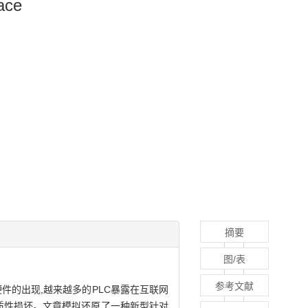
ace
摘要
图/表
参考文献
件的出现,越来越多的PLC暴露在互联网
实质性损坏。文章模拟还原了一种新型针对