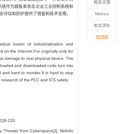
相关文章
控制系统作为跳板来攻击企业工业控制系统和
安全评估和防护提供了借鉴和技术支撑。
Metrics
本文评价
回顶部
dual fusion of industrialization and
on the Internet.For originally only for
al damage to real physical device. The
ploaded and downloaded code turn into
and hard to moniter.It is hard to stop
e research of the PLC and ICS safety.
8-233.
 Threats from Cyberspace[J]. Netinfo