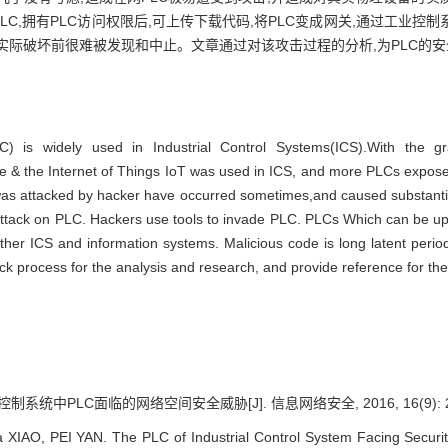
LC,拥有PLC访问权限后,可上传下载代码,将PLC变成网关,通过工业
实际破坏前很难被发现和中止。文章通过对该攻击过程的分析,为PLC的
) is widely used in Industrial Control Systems(ICS).With the gra
e & the Internet of Things IoT was used in ICS, and more PLCs exposed 
 was attacked by hacker have occurred sometimes,and caused substanti
 attack on PLC. Hackers use tools to invade PLC. PLCs Which can be u
er ICS and information systems. Malicious code is long latent period 
ck process for the analysis and research, and provide reference for th
制系统中PLC面临的网络空间安全威胁[J]. 信息网络安全, 2016, 16(9): 22
IAO, PEI YAN. The PLC of Industrial Control System Facing Security