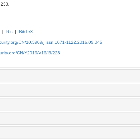
-233.
|
Ris
|
BibTeX
security.org/CN/10.3969/j.issn.1671-1122.2016.09.045
ecurity.org/CN/Y2016/V16/I9/228